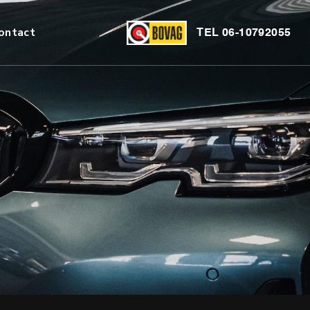
ontact
TEL
06-10792055