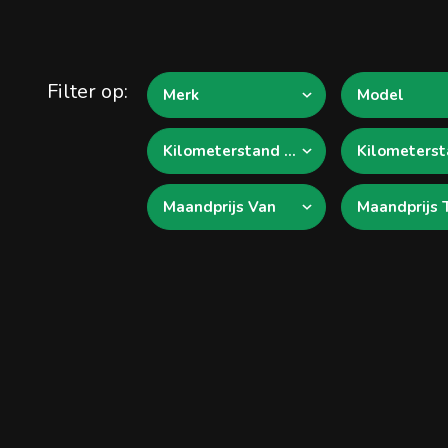
Filter op:
Merk
Model
Kilometerstand van
Maandprijs Van
Maandprijs 