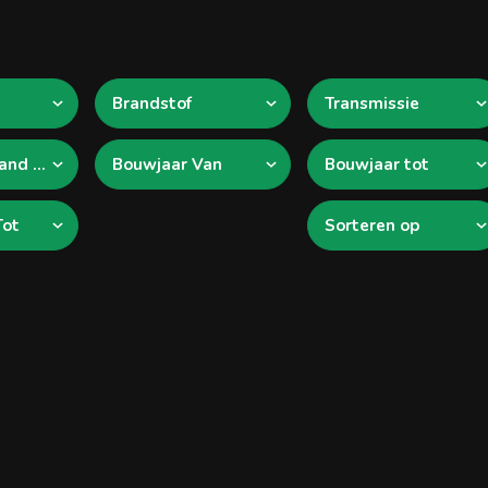
Brandstof
Transmissie
Kilometerstand tot
Bouwjaar Van
Bouwjaar tot
Tot
Sorteren op