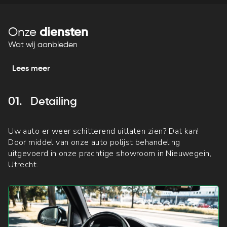
Onze
diensten
Wat wij aanbieden
Lees meer
01.
Detailing
0
Uw auto er weer schitterend uitlaten zien? Dat kan!
Wi
Door middel van onze auto polijst behandeling
oc
uitgevoerd in onze prachtige showroom in Nieuwegein,
mo
Utrecht.
zi