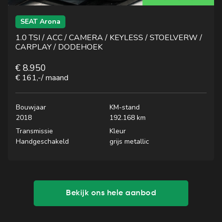
SEAT Arona
1.0 TSI / ACC / CAMERA / KEYLESS / STOELVERW /
CARPLAY / DODEHOEK
€ 8.950
€ 161,-
/ maand
Bouwjaar
KM-stand
2018
192.168 km
Transmissie
Kleur
Handgeschakeld
grijs metallic
Bekijk ons hele aanbod