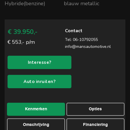
Hybride(benzine)
blauw metallic
Mans Automotive
€ 39.950,-
Contact
Tel:
06-10792055
€ 553,- p/m
info@mansautomotive.nl
Interesse?
Auto inruilen?
Kenmerken
Opties
Omschrijving
Financiering