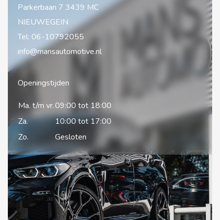
Parkerbaan 7 3439 MC
NIEUWEGEIN
Tel:
06-10792055
info@mansautomotive.nl
Openingstijden
Ma. t/m vr.
09:00 tot 18:00
Za.
10:00 tot 17:00
Zo.
Gesloten