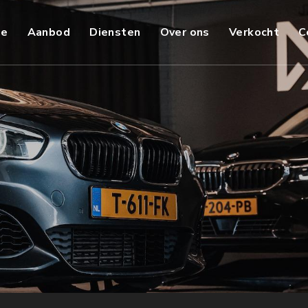
e
Aanbod
Diensten
Over ons
Verkocht
C