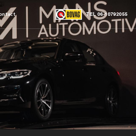
ontact
TEL
06-10792055