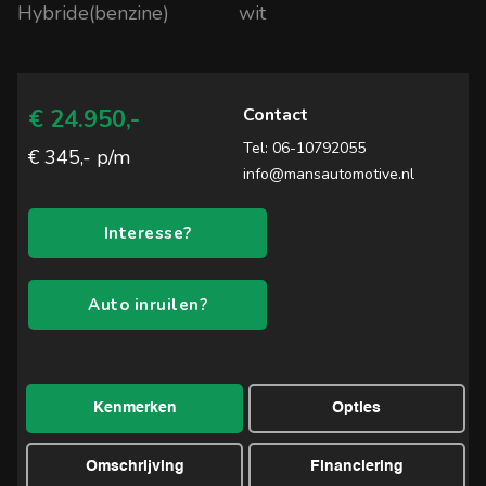
Hybride(benzine)
wit
Mans Automotive
€ 24.950,-
Contact
Tel:
06-10792055
€ 345,- p/m
info@mansautomotive.nl
Interesse?
Auto inruilen?
Kenmerken
Opties
Omschrijving
Financiering