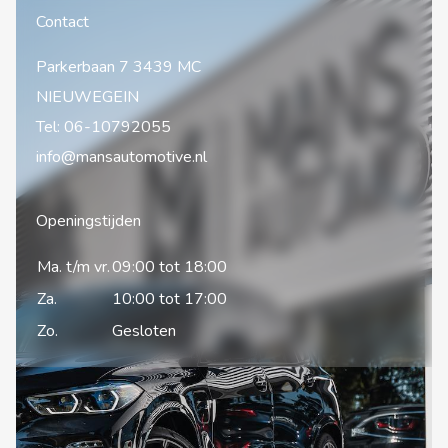
Contact
Parkerbaan 7 3439 MC
NIEUWEGEIN
Tel:
06-10792055
info@mansautomotive.nl
Openingstijden
Ma. t/m vr.
09:00 tot 18:00
Za.
10:00 tot 17:00
Zo.
Gesloten