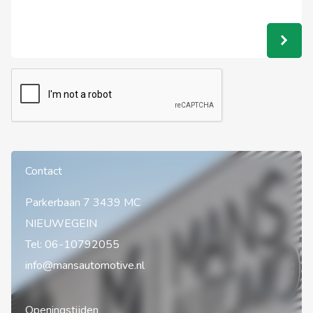
Contact
Parkerbaan 7 3439 MC
NIEUWEGEIN
Tel:
06-10792055
info@mansautomotive.nl
Openingstijden