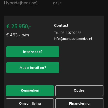
Hybride(benzine)
grijs
Mans Automotive
€ 25.950,-
Contact
Tel:
06-10792055
€ 453,- p/m
info@mansautomotive.nl
Interesse?
Auto inruilen?
Kenmerken
Opties
Omschrijving
Financiering