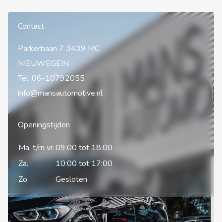
Contact
Parkerbaan 7 3439 MC
NIEUWEGEIN
Tel:
06-10792055
info@mansautomotive.nl
Openingstijden
Ma. t/m vr.
09:00 tot 18:00
Za.
10:00 tot 17:00
Zo.
Gesloten